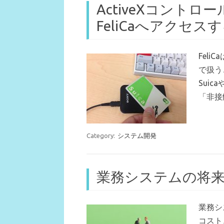
ActiveXコント
FeliCaへアクセス
Feli
で扱うこ
Sui
「非接
Category:
システム開発
業務システムの将
業務シ
コスト