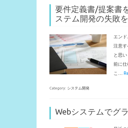
要件定義書/提案書
ステム開発の失敗
エンド
注意す
と思い
前に仕
こ…
R
Category:
システム開発
Webシステムでグ