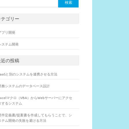
カテゴリー
アプリ開発
システム開発
最近の投稿
SaaSと別のシステムを連携させる方法
業務システムのデータベース設計
Excelマクロ（VBA）からWebサーバーにアクセ
スするシステム
要件定義書/提案書を作成してもらうことで、シ
ステム開発の失敗を避ける方法