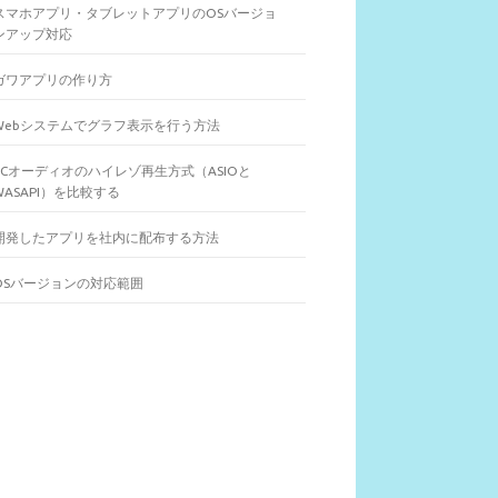
スマホアプリ・タブレットアプリのOSバージョ
ンアップ対応
ガワアプリの作り方
Webシステムでグラフ表示を行う方法
PCオーディオのハイレゾ再生方式（ASIOと
WASAPI）を比較する
開発したアプリを社内に配布する方法
OSバージョンの対応範囲