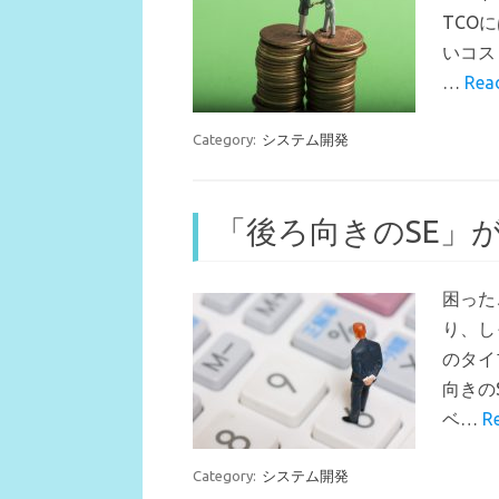
TCO
いコス
…
Rea
Category:
システム開発
「後ろ向きのSE」
困った
り、し
のタイ
向きの
ベ…
R
Category:
システム開発