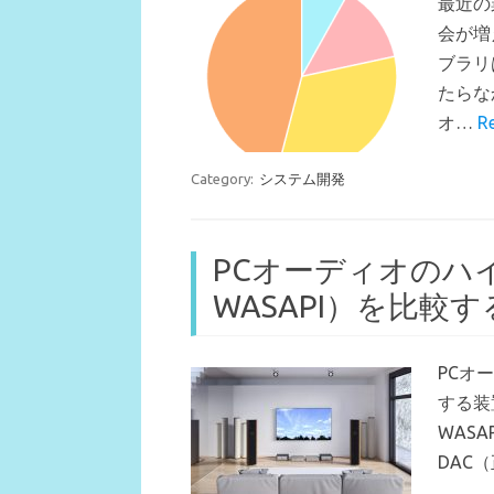
最近の
会が増
ブラリ
たらな
オ…
R
Category:
システム開発
PCオーディオのハイ
WASAPI）を比較す
PCオ
する装
WASA
DAC