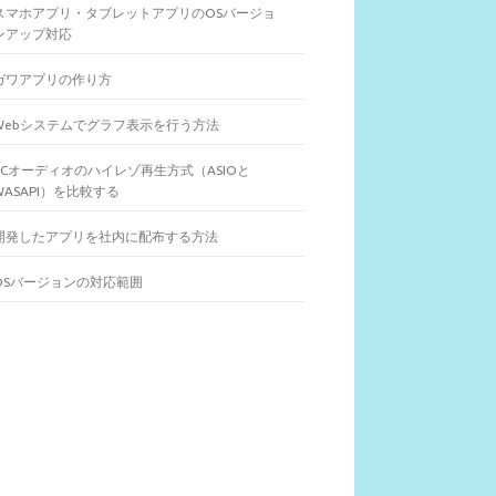
スマホアプリ・タブレットアプリのOSバージョ
ンアップ対応
ガワアプリの作り方
Webシステムでグラフ表示を行う方法
PCオーディオのハイレゾ再生方式（ASIOと
WASAPI）を比較する
開発したアプリを社内に配布する方法
OSバージョンの対応範囲