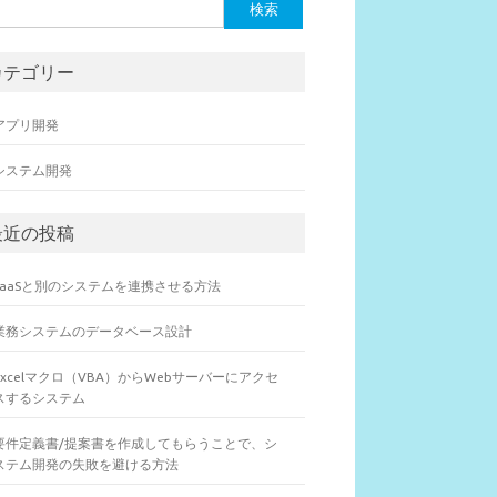
カテゴリー
アプリ開発
システム開発
最近の投稿
SaaSと別のシステムを連携させる方法
業務システムのデータベース設計
Excelマクロ（VBA）からWebサーバーにアクセ
スするシステム
要件定義書/提案書を作成してもらうことで、シ
ステム開発の失敗を避ける方法