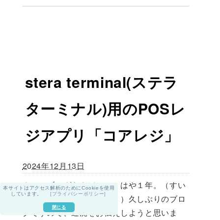
stera terminal(ステラ
ターミナル)用のPOSレ
ジアプリ「コアレジ」
2024年12月13日
さて、ブログをさぼって、はや１年。（すい
本サイトはアクセス解析のためにCookieを使用
しています。
[プライバシーポリシー]
ません。変な出だしで・・）久しぶりのブロ
閉じる
グですので、近況をお伝えしようと思いま